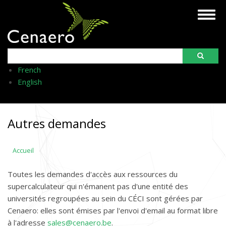
Aller
Togg
au
navig
contenu
principal
Search
French
English
Autres demandes
Accueil
Toutes les demandes d'accès aux ressources du
supercalculateur qui n'émanent pas d'une entité des
universités regroupées au sein du CÉCI sont gérées par
Cenaero: elles sont émises par l'envoi d'email au format libre
à l'adresse
sales@cenaero.be
.